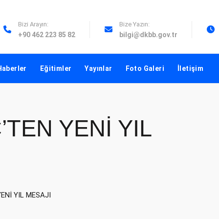
Bizi Arayın:
Bize Yazın:
+90 462 223 85 82
bilgi@dkbb.gov.tr
Haberler
Eğitimler
Yayınlar
Foto Galeri
İletişim
TEN YENİ YIL
ENİ YIL MESAJI