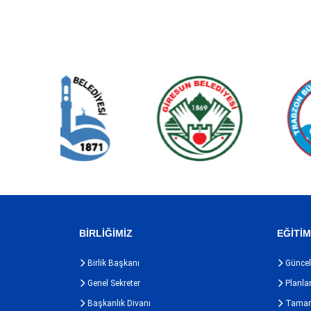
BİRLİĞİMİZ
EĞİTİ
Birlik Başkanı
Güncel 
Genel Sekreter
Planla
Başkanlık Divanı
Tamaml