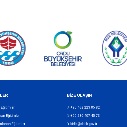
MLER
BİZE ULAŞIN
Eğitimler
+90 462 223 85 82
nan Eğitimler
+90 530 407 45 73
anan Eğitimler
birlik@dkbb.gov.tr