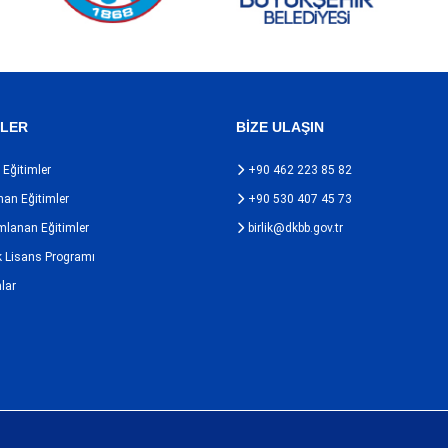
MLER
BİZE ULAŞIN
Eğitimler
+90 462 223 85 82
nan Eğitimler
+90 530 407 45 73
anan Eğitimler
birlik@dkbb.gov.tr
 Lisans Programı
lar