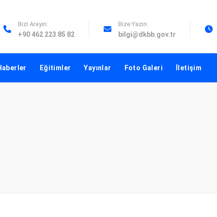
Bizi Arayın:
Bize Yazın:
+90 462 223 85 82
bilgi@dkbb.gov.tr
Haberler
Eğitimler
Yayınlar
Foto Galeri
İletişim