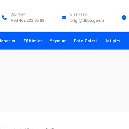
Bizi Arayın:
Bize Yazın:
+90 462 223 85 82
bilgi@dkbb.gov.tr
Haberler
Eğitimler
Yayınlar
Foto Galeri
İletişim