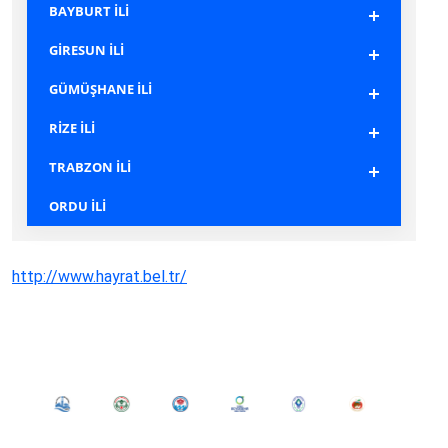
BAYBURT İLİ
GİRESUN İLİ
GÜMÜŞHANE İLİ
RİZE İLİ
TRABZON İLİ
ORDU İLİ
http://www.hayrat.bel.tr/